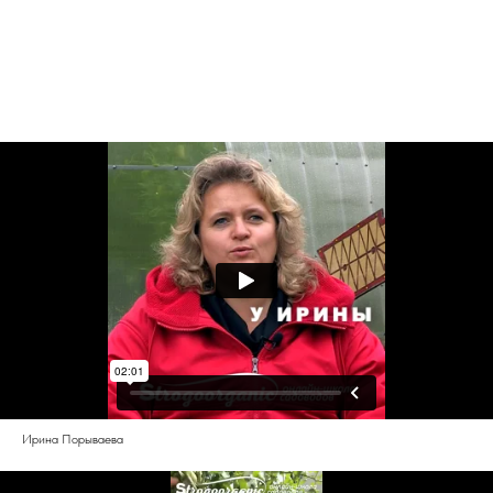
Ирина Порываева