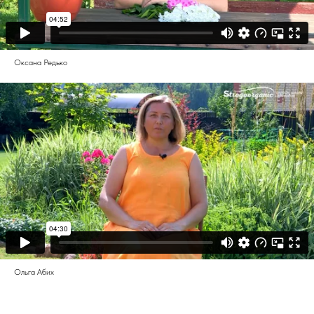
Оксана Редько
Ольга Абих