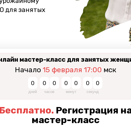
 урожайному
О для занятых
нлайн мастер-класс для занятых женщ
Начало
15 февраля 17:00
мск
0
0
0
0
0
0
0
дней
часов
минут
секунд
Бесплатно.
Регистрация н
мастер-класс