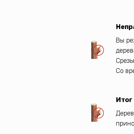
Непр
Вы ре
дерев
Срезы
Со вр
Итог
Дерев
прино