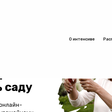
Н МАСТЕР-КЛАСС
ЩИН
О интенсиве
Рас
 обрезка
 деревьев
а
 саду
 онлайн-