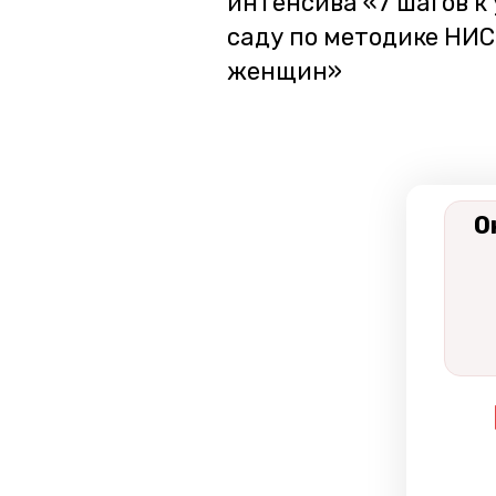
интенсива «7 шагов к
саду по методике НИС
женщин»
О