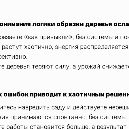
понимания логики обрезки деревья осл
резаете «как привыкли», без системы и по
 растут хаотично, энергия распределяется
ективно.
ге деревья теряют силу, а урожай снижает
х ошибок приводит к хаотичным решен
итесь навредить саду и действуете нереш
ия принимаются спонтанно, без системы.
ге работы становится больше, а результат 