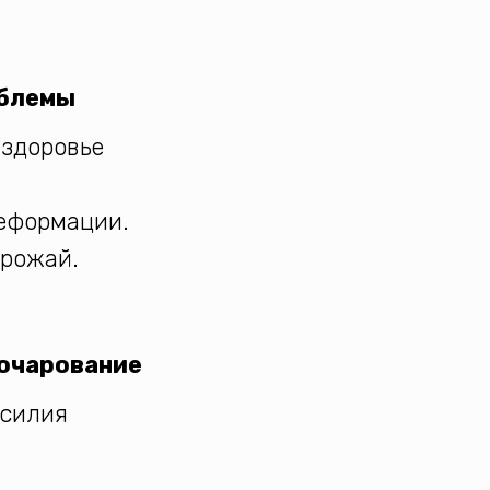
облемы
 здоровье
деформации.
урожай.
зочарование
усилия