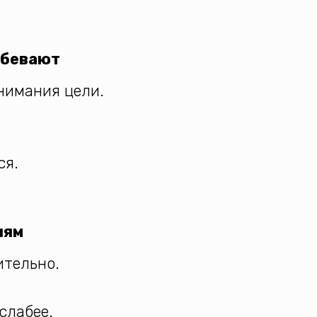
абевают
нимания цели.
ся.
иям
ительно.
слабее.