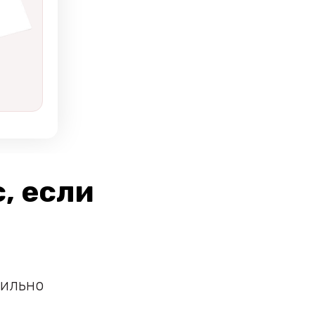
, если
вильно