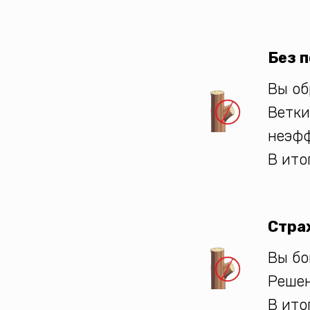
Без 
Вы об
Ветки
неэфф
В ито
Стра
Вы бо
Решен
В ито