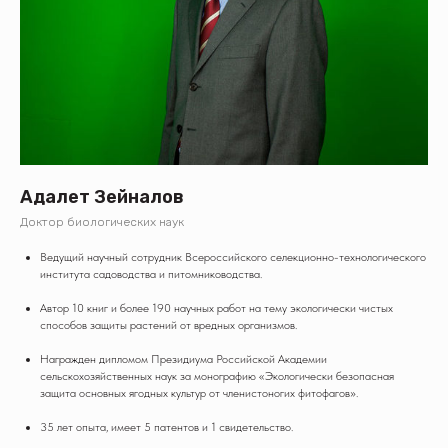
Адалет Зейналов
Доктор биологических наук
Ведущий научный сотрудник Всероссийского селекционно-технологического
института садоводства и питомниководства.
Автор 10 книг и более 190 научных работ на тему экологически чистых
способов защиты растений от вредных организмов.
Награжден дипломом Президиума Российской Академии
сельскохозяйственных наук за монографию «Экологически безопасная
защита основных ягодных культур от членистоногих фитофагов».
35 лет опыта, имеет 5 патентов и 1 свидетельство.