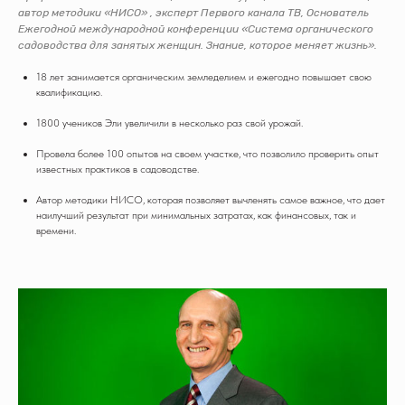
автор методики «НИСО» , эксперт Первого канала ТВ, Основатель
Ежегодной международной конференции
«Система органического
садоводства для занятых женщин. Знание, которое меняет жизнь»
.
18 лет занимается органическим земледелием и ежегодно повышает свою
квалификацию.
1800 учеников Эли увеличили в несколько раз свой урожай.
Провела более 100 опытов на своем участке, что позволило проверить опыт
известных практиков в садоводстве.
Автор методики НИСО, которая позволяет вычленять самое важное, что дает
наилучший результат при минимальных затратах, как финансовых, так и
времени.